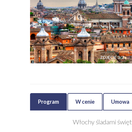
ZDJĘCIE
3
/
7
Program
W cenie
Umowa
Włochy śladami święt