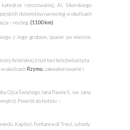
katedrze rzeszowskiej, Al. Sikorskiego
pejskich dolomitów na nocleg w okolicach
acja – nocleg.
(1100 km)
iego z Jego grobem, spacer po mieście.
Bożej Anielskiej (róże bez kolców);wizyta
– w okolicach
Rzymu
, zakwaterowanie i
bu Ojca Świętego Jana Pawła II, św. Jana
wnątrz). Powrót do hotelu –
cki, Kapitol, Fontanna di Trevi, schody