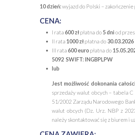
10 dzień:
wyjazd do Polski – zakończenie
CENA:
I rata
600 zł
płatna do
5 dni
od przes
II rata
1000 zł
płatna do
30.03.2026 
III rata
600 euro
płatna do
15.05.202
5092 SWIFT: INGBPLPW
lub
Jest możliwość dokonania całośc
sprzedaży walut obcych – tabela C 
51/2002 Zarządu Narodowego Banku 
walut obcych (Dz. Urz. NBP z 2023 
należy skontaktować się z biurem i 
CENA ZAWIERA: