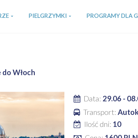
RZE
PIELGRZYMKI
PROGRAMY DLA 
e do Włoch
Data:
29.06
-
08
Transport:
Autok
Ilość dni:
10
Cena:
1600 PLN