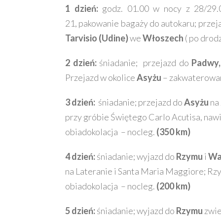
1 dzień:
godz. 01.00 w nocy z 28/29.0
21, pakowanie bagaży do autokaru; przej
Tarvisio (Udine)
we
Włoszech
( po drod
2 dzień:
śniadanie; przejazd do
Padwy
Przejazd w okolice
Asyżu
– zakwaterowan
3 dzień:
śniadanie; przejazd do
Asyżu
na 
przy gróbie Świętego Carlo Acutisa, naw
obiadokolacja – nocleg.
(350 km)
4 dzień:
śniadanie; wyjazd do
Rzymu
i
Wa
na Lateranie i Santa Maria Maggiore; Rz
obiadokolacja – nocleg.
(200 km)
5 dzień:
śniadanie; wyjazd do
Rzymu
zwie