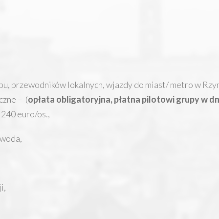
pu, przewodników lokalnych, wjazdy do miast/ metro w Rzym
czne – (
opłata obligatoryjna, płatna pilotowi grupy w d
240 euro/os.,
 woda,
i,