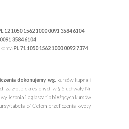
PL 12 1050 1562 1000 0091 3584 6104
 0091 3584 6104
 konta
PL 71 1050 1562 1000 0092 7374
eliczenia dokonujemy wg.
kursów kupna i
ch za złote określonych w § 5 uchwały Nr
yliczania i ogłaszania bieżących kursów
kursy/tabela-c/ Celem przeliczenia kwoty