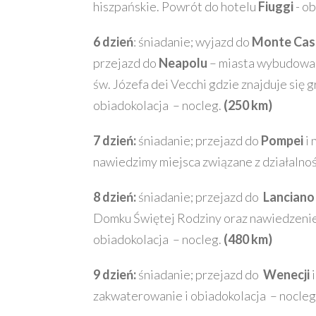
hiszpańskie. Powrót do hotelu
Fiuggi
- ob
6 dzień
: śniadanie; wyjazd do
Monte Cas
przejazd do
Neapolu
– miasta wybudowan
św. Józefa dei Vecchi gdzie znajduje się 
obiadokolacja – nocleg.
(250 km)
7 dzień:
śniadanie; przejazd do
Pompei
i 
nawiedzimy miejsca związane z działalno
8 dzień:
śniadanie; przejazd do
Lancian
Domku Świętej Rodziny oraz nawiedzenie 
obiadokolacja – nocleg.
(480 km)
9 dzień:
śniadanie; przejazd do
Wenecji
i
zakwaterowanie i obiadokolacja – nocleg