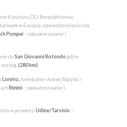
anie Klasztoru OO. Benedyktynów;
tarówek w Europie, nawiedzenie kościoła
ach Pompei
– zakwaterowanie i
pnie do
San Giovanni Rotondo
gdzie
– nocleg.
(280 km)
o
Loreto,
zwiedzanie słynnej Bazyliki i
cach
Rimini
– zakwaterowanie i
otelu w prowincji
Udine/Tarvisio
–