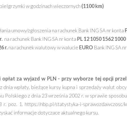
 pielgrzymki w godzinach wieczornych
(1100 km)
łania umowy/zgłoszenia na rachunek
Bank ING SA nr konta
r.
na rachunek
Bank ING SA nr konta
PL 12 1050 1562 1000
6 r.
na rachunek walutowy w walucie
EURO
Bank ING SA nr
i opłat za wyjazd w PLN - przy wyborze tej opcji prz
z dnia wpłaty, bieżące kursy kupna i sprzedaży walut obcy
Polskiego z dnia 23 września 2002 r. w sprawie sposobu w
r. poz. 1. https://nbp.pl/statystyka-i-sprawozdawczosc/
uzyskać informacje dotyczace aktualnego kursu.