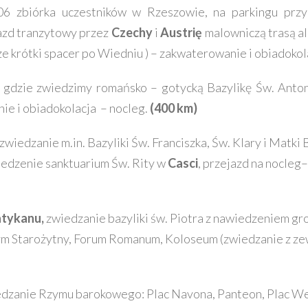
6 zbiórka uczestników w Rzeszowie, na parkingu przy 
azd tranzytowy przez
Czechy
i
Austrię
malowniczą trasą al
ze krótki spacer po Wiedniu ) – zakwaterowanie i obiadokol
,
gdzie zwiedzimy romańsko – gotycką Bazylikę Św. Anton
ie i obiadokolacja – nocleg.
(400 km)
zwiedzanie m.in. Bazyliki Św. Franciszka, Św. Klary i Matki 
iedzenie sanktuarium Św. Rity w
Casci
, przejazd na nocleg
tykanu,
zwiedzanie bazyliki św. Piotra z nawiedzeniem gro
ym Starożytny, Forum Romanum, Koloseum (zwiedzanie z ze
dzanie Rzymu barokowego: Plac Navona, Panteon, Plac Wene