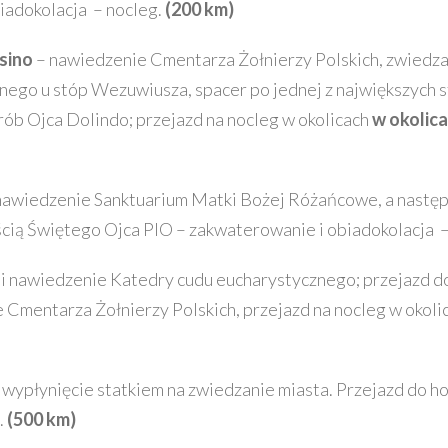
iadokolacja – nocleg.
(200 km)
sino
– nawiedzenie Cmentarza Żołnierzy Polskich, zwiedz
ego u stóp Wezuwiusza, spacer po jednej z największych s
grób Ojca Dolindo; przejazd na nocleg w okolicach
w okolic
nawiedzenie Sanktuarium Matki Bożej Różańcowe, a nastę
ścią Świętego Ojca PIO – zakwaterowanie i obiadokolacja 
o
i nawiedzenie Katedry cudu eucharystycznego; przejazd d
Cmentarza Żołnierzy Polskich, przejazd na nocleg w okoli
 wypłynięcie statkiem na zwiedzanie miasta. Przejazd do h
.
(500 km)