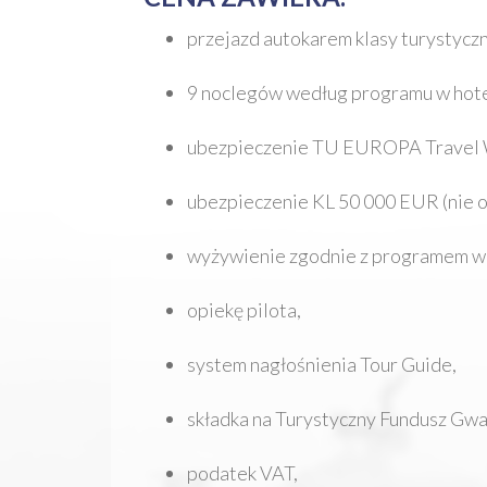
przejazd autokarem klasy turystyczn
9 noclegów według programu w hotel
ubezpieczenie TU EUROPA Travel W
ubezpieczenie KL 50 000 EUR (nie
wyżywienie zgodnie z programem w s
opiekę pilota,
system nagłośnienia Tour Guide,
składka na Turystyczny Fundusz Gw
podatek VAT,